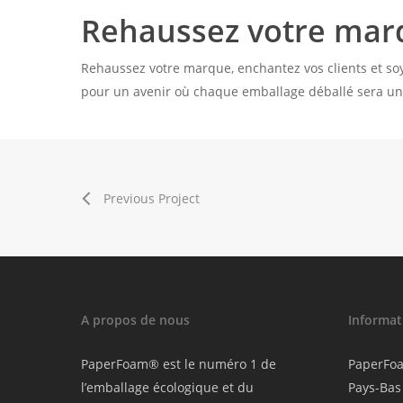
Rehaussez votre ma
Rehaussez votre marque, enchantez vos clients et so
pour un avenir où chaque emballage déballé sera un 
Previous Project
A propos de nous
Informati
PaperFoam® est le numéro 1 de
PaperFo
l’emballage écologique et du
Pays-Bas