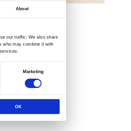
About
se our traffic. We also share
ers who may combine it with
 les
 services.
 il a
K GmbH
Marketing
n plus
OK