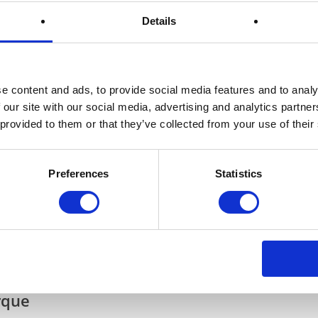
Details
emballage PaperFoam®
e content and ads, to provide social media features and to analy
 our site with our social media, advertising and analytics partn
oduits grâce à un emballage méticuleusement conçu pour en épouser
 provided to them or that they’ve collected from your use of their
ouve à l’intérieur arrive aussi impeccable qu’il l’était au moment où
ue
de Zumbotel en collaboration avec nos partenaires de DE-PAC
Preferences
Statistics
sant
otre emballage jusqu’à 40 %. Comment? En assurant une expéditio
ction robuste et inébranlable de vos produits.
rque