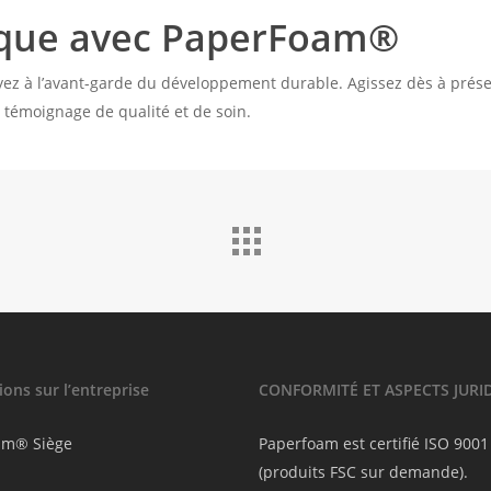
rque avec PaperFoam®
yez à l’avant-garde du développement durable. Agissez dès à prés
témoignage de qualité et de soin.
ons sur l’entreprise
CONFORMITÉ ET ASPECTS JURI
am® Siège
Paperfoam est certifié ISO 9001
(produits FSC sur demande).