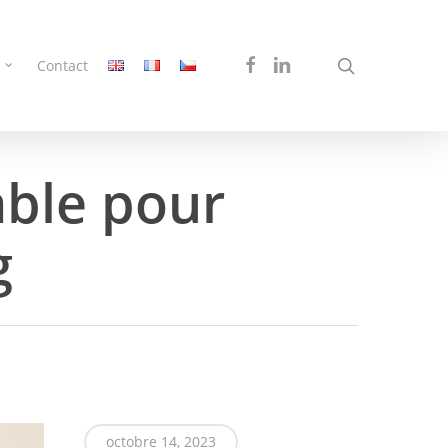
search
facebook
linkedin
Contact
able pour
g
octobre 14, 2023