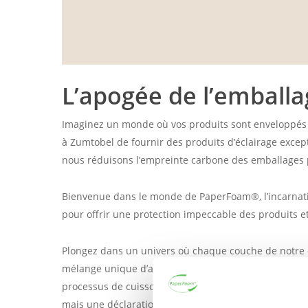
L’apogée de l’emball
Imaginez un monde où vos produits sont enveloppés 
à Zumtobel de fournir des produits d’éclairage exce
nous réduisons l’empreinte carbone des emballages p
Bienvenue dans le monde de PaperFoam®, l’incarnati
pour offrir une protection impeccable des produits e
Plongez dans un univers où chaque couche de notre 
mélange unique d’amidon industriel, de fibres nature
processus de cuisson précis dans des moules personn
mais une déclaration. Une déclaration sur mesure qui