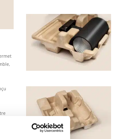
permet
mble,
nçu
tre
tenant,