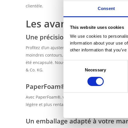
clientèle.
Consent
Les avantages de l’
This website uses cookies
Une précision sculptée
We use cookies to personalis
information about your use of
Profitez d’un ajustement parfait et protégez vos pr
other information that you’ve
moindres contours, garantissant ainsi que ce qui se tr
été encapsulé. Nous avons créé
l’emballage écologiq
Consent
& Co. KG.
Necessary
Selection
PaperFoam® est léger, mais puis
Avec PaperFoam®, vous pouvez réduire le poids de v
légère et plus rentable, tout en maintenant une prote
Un emballage adapté à votre ma