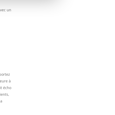
avec un
portez
ieure à
it écho
ients,
la