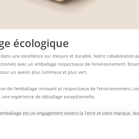
age écologique
dans une excellence sur mesure et durable. Notre collaboration 
ptionnels avec un emballage respectueux de l’environnement. Ense
our un avenir plus lumineux et plus vert.
on de l’emballage innovant et respectueux de l’environnement, co
t une expérience de déballage exceptionnelle.
emballage est un engagement envers la Terre et votre marque. No
lles et d’un prémélange spécialisé se transforme au cours d’un
alisés, créant ainsi un emballage qui n’est pas seulement un con
 reflète l’engagement de votre marque envers la planète et votre