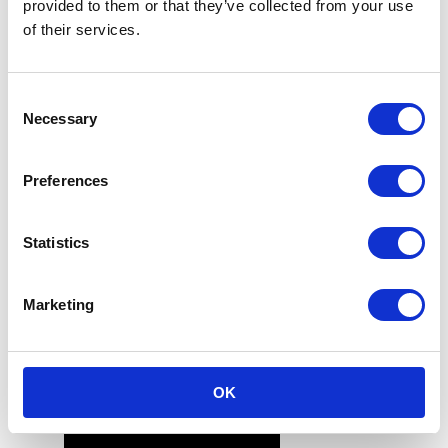
provided to them or that they’ve collected from your use
mluví, která ozývá hodnoty vaší značky a
of their services.
závazek kvality a uvědomělému životnímu stylu.
Zvýšte úroveň vaší
Consent
Necessary
Selection
značky s
PaperFoam®
Preferences
Zvýšte úroveň vaší značky, okouzlete své
Statistics
zákazníky a stůjte v čele udržitelnosti. Jednejte
nyní, přijměte budoucnost, kde každé rozbalení
balíčku je svědectvím o kvalitě a péči.
Marketing
10 listopadu, 2023
OK