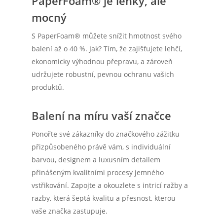
PaperFoam® je lehký, ale
mocný
S PaperFoam® můžete snížit hmotnost svého
balení až o 40 %. Jak? Tím, že zajišťujete lehčí,
ekonomicky výhodnou přepravu, a zároveň
udržujete robustní, pevnou ochranu vašich
produktů.
Balení na míru vaší značce
Ponořte své zákazníky do značkového zážitku
přizpůsobeného právě vám, s individuální
barvou, designem a luxusním detailem
přinášeným kvalitními procesy jemného
vstřikování. Zapojte a okouzlete s intricí ražby a
razby, která šeptá kvalitu a přesnost, kterou
vaše značka zastupuje.