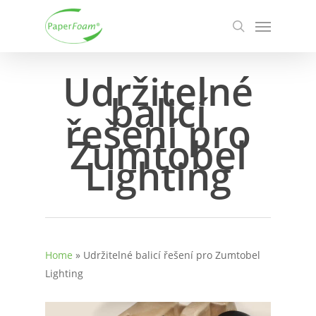
Skip
Menu
to
search
main
content
Udržitelné
balicí
řešení pro
Zumtobel
Lighting
Home
»
Udržitelné balicí řešení pro Zumtobel
Lighting