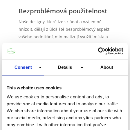
Bezproblémová použitelnost
Naše designy, které lze skládat a vzájemně
hnízdit, dělají z úložiště bezproblémový aspekt
vašeho podnikání, minimalizují využití místa a
zároveň zajišťují maximální ochranu.
Harmonie stylu a
Consent
Details
About
udržitelnosti
Vydejte se na cestu s PaperFoam®, která nejen
This website uses cookies
komunikuje péči o vaše produkty, ale také šíří
We use cookies to personalise content and ads, to
rezonující zprávu o ekologické odpovědnosti.
provide social media features and to analyse our traffic.
Propojujeme prvotřídní kvalitu s hmatatelnou
We also share information about your use of our site with
udržitelností
. Váš produkt je výjimečný a
our social media, advertising and analytics partners who
may combine it with other information that you’ve
vyžaduje výjimečnou nádobu. Nádobu, která