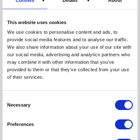
Consent
Details
About
Redukce váhy a
This website uses cookies
ochrana
We use cookies to personalise content and ads, to
provide social media features and to analyse our traffic.
Balíček PaperFoam® snižuje hmotnost až o 40 % ve
We also share information about your use of our site with
srovnání s běžným balením produktů. Nicméně
our social media, advertising and analytics partners who
skutečnost, že PaperFoam® je tak lehký, neznamená,
may combine it with other information that you’ve
že váš produkt nebude chráněn. Právě naopak:
provided to them or that they’ve collected from your use
biodegradovatelné balení PaperFoam® vytváří kolem
of their services.
vašeho produktu polštář, který ho chrání ještě lépe ve
srovnání s běžným balením. Čtěte více o naší
Consent
udržitelnosti
!
Necessary
Selection
Upřesněte své balení
Preferences
Jelikož vytváříme směs PaperFoam® od základu,