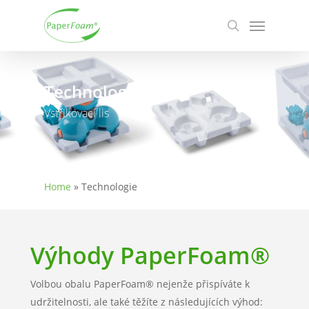
Skip
Menu
to
search
main
content
Technologie
Vstřikovací lis
Home
»
Technologie
Výhody PaperFoam®
Volbou obalu PaperFoam® nejenže přispíváte k
udržitelnosti, ale také těžíte z následujících výhod: