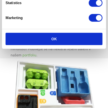
Statistics
můžeme přidat libovolnou barvu do směsi. Navíc
jsou všechny formy přizpůsobeny vašim specifikacím.
Chcete balení s dodatečnou texturou, možností
Marketing
skládání všech podnosů nebo přidání vašeho loga na
biobazické balení? Žádný problém! PaperFoam® je
100% přizpůsobitelný.
OK
Zvědaví, jaká biobazická balení jsme vytvořili v
minulosti? Podívejte se na některá řešení balení v
našem
portfoliu
.