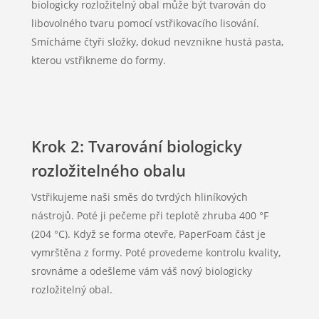
biologicky rozložitelný obal může být tvarován do
libovolného tvaru pomocí vstřikovacího lisování.
Smícháme čtyři složky, dokud nevznikne hustá pasta,
kterou vstřikneme do formy.
Krok 2: Tvarování biologicky
rozložitelného obalu
Vstřikujeme naši směs do tvrdých hliníkových
nástrojů. Poté ji pečeme při teplotě zhruba 400 °F
(204 °C). Když se forma otevře, PaperFoam část je
vymrštěna z formy. Poté provedeme kontrolu kvality,
srovnáme a odešleme vám váš nový biologicky
rozložitelný obal.