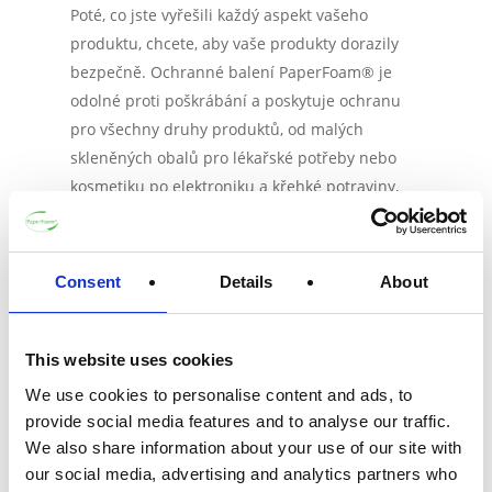
Poté, co jste vyřešili každý aspekt vašeho
produktu, chcete, aby vaše produkty dorazily
bezpečně. Ochranné balení PaperFoam® je
odolné proti poškrábání a poskytuje ochranu
pro všechny druhy produktů, od malých
skleněných obalů pro lékařské potřeby nebo
kosmetiku po elektroniku a křehké potraviny,
které se snadno rozlomí, jako je vajíčko. Do
vašeho dopravního balení přidáme ochranné
balení, které chrání vaše zboží během dopravy
Consent
Details
About
a přepravy. Seed Health umisťuje své křehké
skleněné obaly do zelených vložek do krabice,
které jsou plně přizpůsobeny jejich funkčnosti,
This website uses cookies
estetice a udržitelnosti. Společně chrání
We use cookies to personalise content and ads, to
dopravní balík a vlastní vložka do krabice
provide social media features and to analyse our traffic.
produkty před srážením s ostatními produkty v
We also share information about your use of our site with
krabici a před pádem.
our social media, advertising and analytics partners who