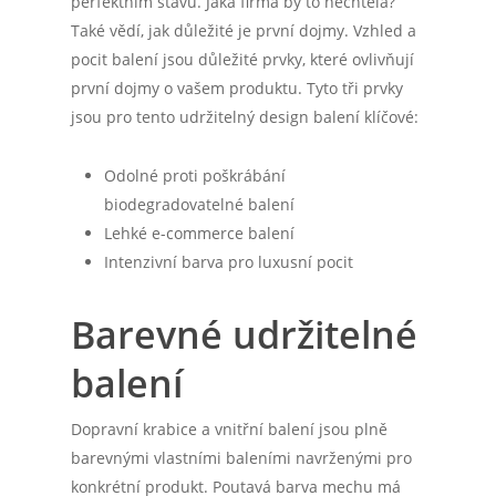
perfektním stavu. Jaká firma by to nechtěla?
Také vědí, jak důležité je první dojmy. Vzhled a
pocit balení jsou důležité prvky, které ovlivňují
první dojmy o vašem produktu. Tyto tři prvky
jsou pro tento udržitelný design balení klíčové:
Odolné proti poškrábání
biodegradovatelné balení
Lehké e-commerce balení
Intenzivní barva pro luxusní pocit
Barevné udržitelné
balení
Dopravní krabice a vnitřní balení jsou plně
barevnými vlastními baleními navrženými pro
konkrétní produkt. Poutavá barva mechu má