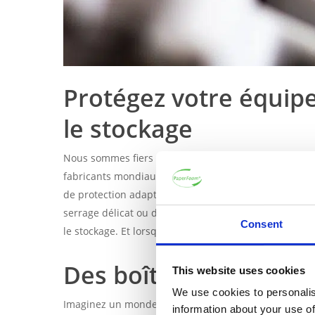
Protégez votre équip
le stockage
Nous sommes fiers de présenter cette conception de 
fabricants mondiaux de systèmes de serrage d’outils 
de protection adapté peut faire la différence entre un
serrage délicat ou d’un outil robuste, le bon emballa
Consent
le stockage. Et lorsqu’il s’agit d’emballages de prote
Des boîtes durables p
This website uses cookies
We use cookies to personalis
Imaginez un monde où votre boîte d’expédition prote
information about your use of