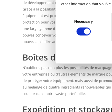
de développement durable. C’est la beauté de l’embal
other information that you’ve
Grâce à la possibilité d’ajuster la taille, la forme et
équipement est protégé de la manière la plus effica
Consent
Necessary
Selection
protection pour vos systèmes de serrage ? Les embal
une large gamme de machines-outils, des tours et des
pouvez concevoir votre emballage pour qu’il s’adapte
pouvez ainsi dire adieu à l’espace perdu et dire bonj
Boîtes d’expédition à 
N’oublions pas non plus les possibilités de marquage
votre entreprise ou d’autres éléments de marque pou
de protéger votre équipement, mais aussi de promouv
au mélange de quatre ingrédients renouvelables qui 
couleur dans notre vaste portefeuille.
Expédition et stockag