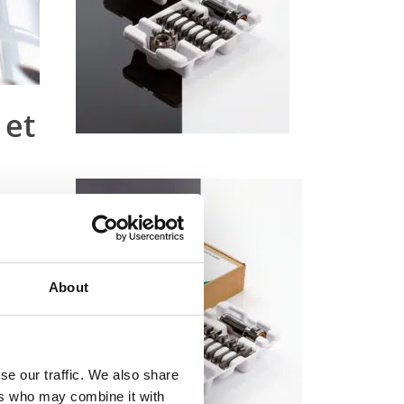
 et
llage
de
rt et
About
se our traffic. We also share
normes
ers who may combine it with