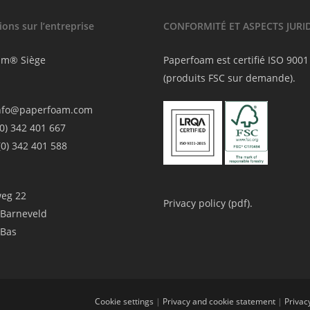
ons sur l’entreprise
CONFORMITÉ ET ASPECTS JURI
am® Siège
Paperfoam est certifié ISO 9001
(produits FSC sur demande).
nfo@paperfoam.com
(0) 342 401 667
(0) 342 401 588
eg 22
Privacy policy (
pdf
).
Barneveld
-Bas
Cookie settings
|
Privacy and cookie statement
|
Privacy