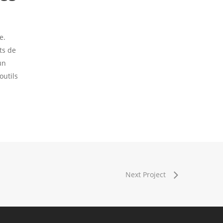
e.
ts de
un
outils
Next Project