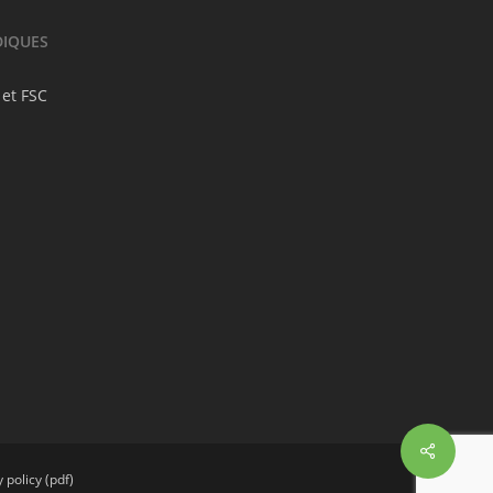
DIQUES
 et FSC
 policy (pdf)