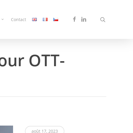
search
facebook
linkedin
Contact
pour OTT-
août 17, 2023