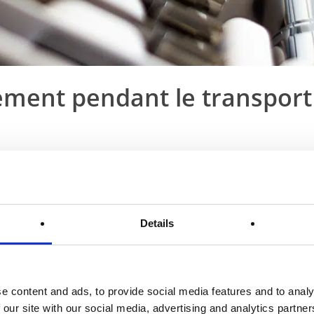
ement pendant le transport
boîte d’expédition durable pour OTT-JAKOB, l’un des principaux
pour machines-outils. Lorsqu’il s’agit de machines-outils, un emba
 projet réussi et un désastre coûteux. Qu’il s’agisse d’un système 
ge peut assurer la sécurité de votre équipement pendant le transpo
Details
ction personnalisables, les options sont infinies avec PaperFoam.
our l’expédition
e content and ads, to provide social media features and to analy
ctrice est adaptée spécifiquement à vos besoins et répond à vos 
 our site with our social media, advertising and analytics partn