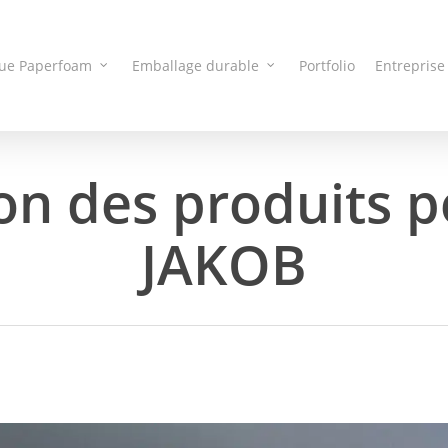
que Paperfoam
Emballage durable
Portfolio
Entreprise
on des produits 
JAKOB