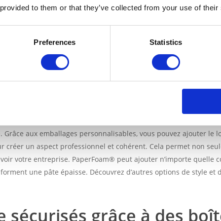
lage personnalisable PaperFoam® – il est fait pour vous et recycla
 provided to them or that they’ve collected from your use of their
 la couleur de votre emballage, vous pouvez vous assurer que votre
ce possible. Mais pourquoi se contenter d’un simple emballage de
Preferences
Statistics
lages personnalisables peuvent également être utilisés pour proté
 broyeurs aux perceuses à colonne et aux scies. Et le meilleur ? V
 parfaitement à la forme et à la taille uniques de votre équipement
our à la protection maximale.
l’effigie de la marque
. Grâce aux emballages personnalisables, vous pouvez ajouter le l
r créer un aspect professionnel et cohérent. Cela permet non seu
oir votre entreprise. PaperFoam® peut ajouter n’importe quelle c
forment une pâte épaisse. Découvrez d’autres options de style et 
e sécurisés grâce à des boî