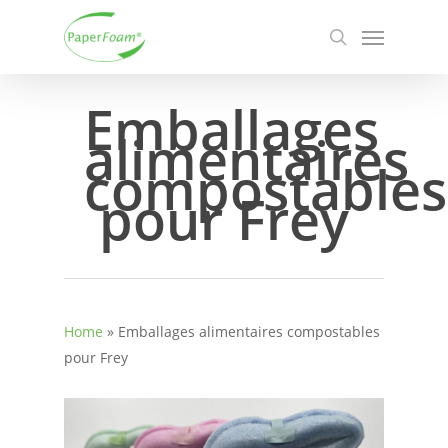
Skip
Menu
to
search
main
content
Emballages
alimentaires
compostables
pour Frey
Home
»
Emballages alimentaires compostables
pour Frey