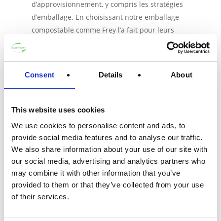
d’approvisionnement, y compris les stratégies
d’emballage. En choisissant notre emballage
compostable comme Frey l’a fait pour leurs
promotions de Pâques en chocolat, vous
montrez à vos clients que votre entreprise est
engagée en faveur de la durabilité et de la
Consent
Details
About
réduction de son impact environnemental. Et
avec de plus en plus de consommateurs
soucieux de l’environnement, cela ne peut
This website uses cookies
qu’avoir un impact positif sur la réputation de
We use cookies to personalise content and ads, to
votre marque. De plus, notre emballage solide
provide social media features and to analyse our traffic.
gardera votre produit en sécurité pendant le
We also share information about your use of our site with
transport, garantissant qu’il arrive à
our social media, advertising and analytics partners who
destination en parfait état.
may combine it with other information that you’ve
provided to them or that they’ve collected from your use
Contactez-nous!
of their services.