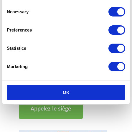
Vous voulez rejoindre le nombre croissant
Consent
d’entreprises qui choisissent d’avoir un impact
Necessary
Selection
positif sur l’environnement avec des
emballages compostables pour la nourriture et
Preferences
d’autres produits ?
Contactez-nous
.
Statistics
août 18, 2023
Marketing
Contact
OK
Appelez le siège