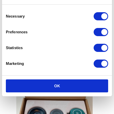
Consent
10 listopadu, 2023
Necessary
Selection
Preferences
Kontaktujte nás
Statistics
Marketing
Zavolejte na hlavní sídlo
OK