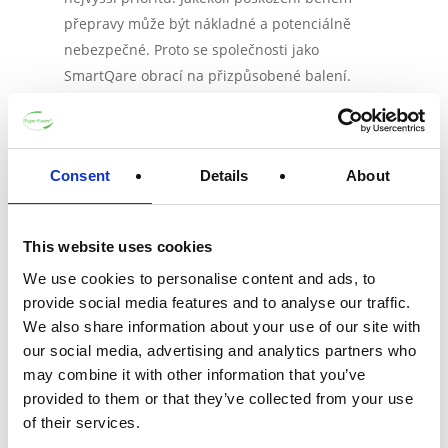
přepravy může být nákladné a potenciálně
nebezpečné. Proto se společnosti jako
SmartQare obrací na přizpůsobené balení.
PaperFoam® vytvoří polštář kolem lékařského
zařízení, zajistí, že dorazí na své místo určení v
takovém stavu, jakým odešlo.
Consent
Details
About
Branding bez tisku
This website uses cookies
Značkové balení je silným způsobem, jak
We use cookies to personalise content and ads, to
zanechat pozitivní dojem na vaší firmu a váš
provide social media features and to analyse our traffic.
produkt. Pokud chcete do designu zahrnout
We also share information about your use of our site with
jméno vaší společnosti, logo nebo jiné zprávy
our social media, advertising and analytics partners who
bez tisku na obal s inkoustem, PaperFoam® má
may combine it with other information that you’ve
pro vás řešení. Při vytváření vlastní krabice a
provided to them or that they’ve collected from your use
vložek přesně vytvoříme malé vyražené detaily
of their services.
(od písm