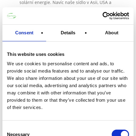
solární energie. Navíc naše sídlo v Asii, USA a
Evropě pomáhá s místní výrobou a snižuje
emise uhlíku z dopravy.
Consent
Details
About
Průmyslově a
domácnostně
This website uses cookies
kompostovatelné
We use cookies to personalise content and ads, to
provide social media features and to analyse our traffic.
balení
We also share information about your use of our site with
our social media, advertising and analytics partners who
Klíčovým aspektem kompostovatelnosti je, že
may combine it with other information that you’ve
všechny materiály se rozkládají v rozumném
provided to them or that they’ve collected from your use
časovém horizontu. Kromě toho by biobazové
of their services.
balení nemělo po kompostování zanechávat
žádné zřetelné zbytky ani toxiny. Tyto
Consent
ekologické dárkové krabice pro La Vida Es Bella
Necessary
Selection