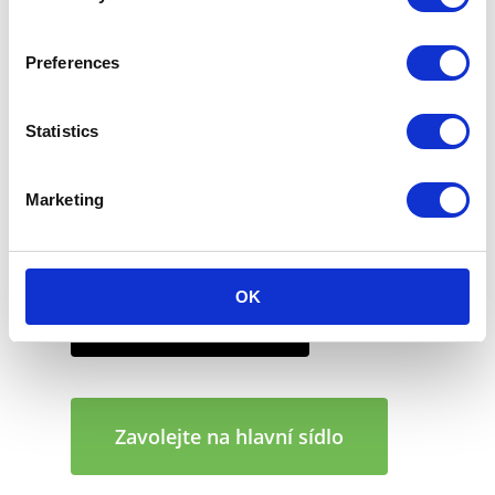
jsou vhodné pro domácí i průmyslový
kompostování. Příroda ve formě mikrobů
rozkládá chytrou krabici za několik týdnů bez
Preferences
škodlivých zbytků. Po kompostování zbylé prvky
balení PaperFoam® slouží jako živná půdní
Statistics
přísada.
Marketing
10 listopadu, 2023
OK
Kontaktujte nás
Zavolejte na hlavní sídlo