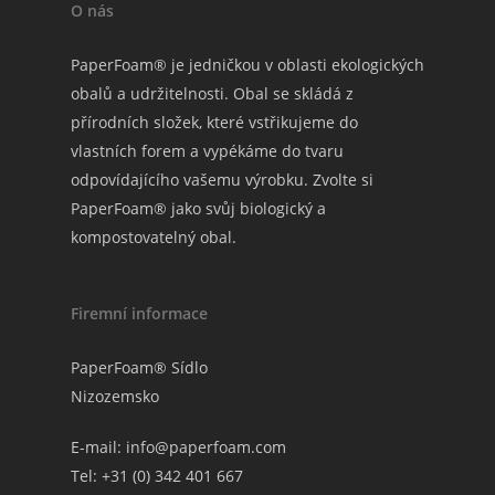
O nás
PaperFoam® je jedničkou v oblasti ekologických
obalů a udržitelnosti. Obal se skládá z
přírodních složek, které vstřikujeme do
vlastních forem a vypékáme do tvaru
odpovídajícího vašemu výrobku. Zvolte si
PaperFoam® jako svůj biologický a
kompostovatelný obal.
Firemní informace
PaperFoam® Sídlo
Nizozemsko
E-mail:
info@paperfoam.com
Tel: +31 (0) 342 401 667